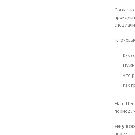
Согласно
проводит
специали
Ключевые
Как с
Нужно
Что р
Как п
Наш Цент
периодич
Не у вс
перед ак