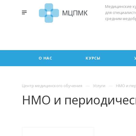
Медицинские к
для специалист
средним медоб
О НАС
КУРСЫ
Центр медицинского обучения
Услуги
НМО и пе
НМО и периодичес