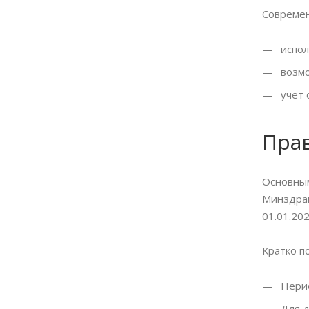
Современ
испол
возмо
учёт 
Прав
Основным
Минздрав
01.01.202
Кратко п
Перио
Для д