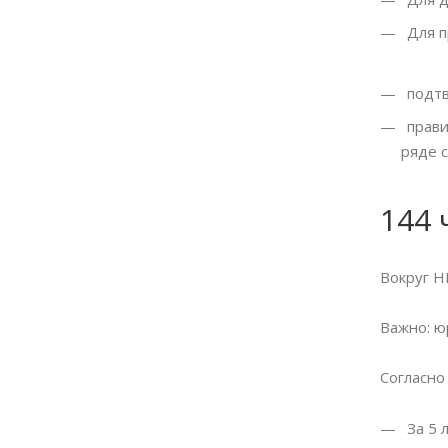
Для п
подтв
прави
ряде 
144 
Вокруг Н
Важно: ю
Согласно
За 5 