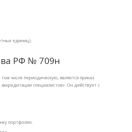
ётных единиц).
ава РФ № 709н
том числе периодическую, является приказ
аккредитации специалистов». Он действует с
нку портфолио.
ста.