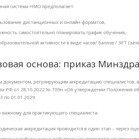
ная система НМО предполагает:
ьзование дистанционных и онлайн-форматов,
жность самостоятельно планировать график обучения,
образовательной активности в виде часов/ баллов / ЗЕТ (зач
овая основа: приказ Минздр
 документом, регулирующим аккредитацию специалистов, в 
а РФ от 28.10.2022 № 709н «Об утверждении Положения об 
3 по 01.01.2029.
о важному для практикующего специалиста:
дическая аккредитация проводится в один этап – через оце
опуска к работе нужна действующая аккредитация специали