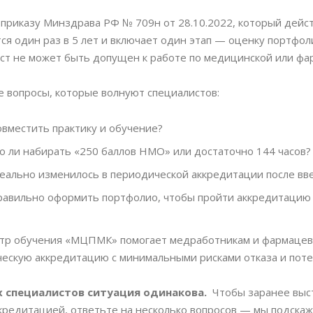
 приказу Минздрава РФ № 709н от 28.10.2022, который дейст
ся один раз в 5 лет и включает один этап — оценку портфо
ст не может быть допущен к работе по медицинской или фа
 вопросы, которые волнуют специалистов:
овместить практику и обучение?
 ли набирать «250 баллов НМО» или достаточно 144 часов?
еально изменилось в периодической аккредитации после вв
равильно оформить портфолио, чтобы пройти аккредитацию 
р обучения «МЦПМК» помогает медработникам и фармацевт
ескую аккредитацию с минимальными рисками отказа и поте
ех специалистов ситуация одинакова.
Чтобы заранее выс
кредитацией, ответьте на несколько вопросов — мы подскаж