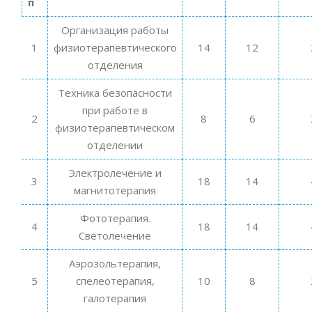
п
Организация работы
1
физиотерапевтического
14
12
отделения
Техника безопасности
при работе в
2
8
6
физиотерапевтическом
отделении
Электролечение и
3
18
14
магнитотерапия
Фототерапия.
4
18
14
Светолечение
Аэрозольтерапия,
5
спелеотерапия,
10
8
галотерапия