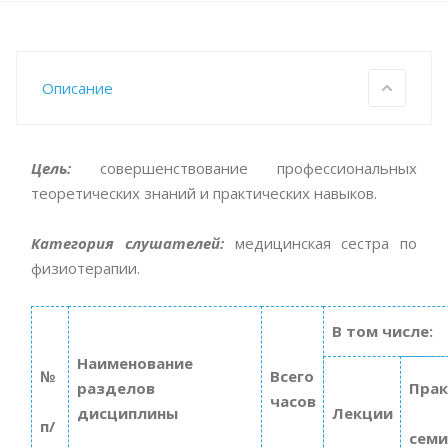
Описание
Цель:
совершенствование профессиональных
теоретических знаний и практических навыков.
Категория слушателей:
медицинская сестра по
физиотерапии.
В том числе:
Наименование
№
Всего
разделов
Прак
часов
дисциплины
Лекции
п/
семи