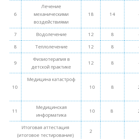
Лечение
6
механическими
18
14
воздействиями
7
Водолечение
12
8
8
Теплолечение
12
8
Физиотерапия в
9
12
8
детской практике
Медицина катастроф
10
10
8
Медицинская
11
10
8
информатика
Итоговая аттестация
2
(итоговое тестирование)