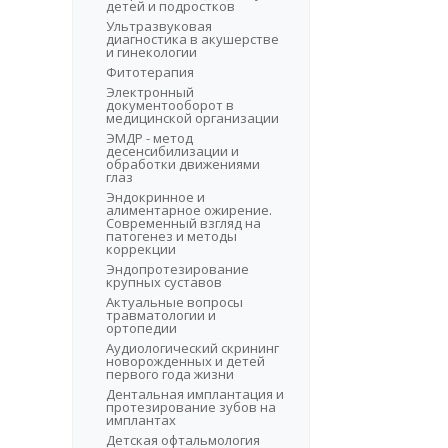
детей и подростков
Ультразвуковая
диагностика в акушерстве
и гинекологии
Фитотерапия
Электронный
документооборот в
медицинской организации
ЭМДР - метод
десенсибилизации и
обработки движениями
глаз
Эндокринное и
алиментарное ожирение.
Современный взгляд на
патогенез и методы
коррекции
Эндопротезирование
крупных суставов
Актуальные вопросы
травматологии и
ортопедии
Аудиологический скрининг
новорожденных и детей
первого года жизни
Дентальная имплантация и
протезирование зубов на
имплантах
Детская офтальмология