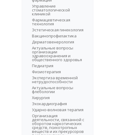
фармации
Управление
стоматологической
клиникой
Фармацевтическая
технология
Эстетическая гинекология
Вакцинопрофилактика
Дерматовенерология
Актуальные вопросы
организации
здравоохранения и
общественного здоровья
Педиатрия
Физиотерапия
Экспертиза временной
нетрудоспособности
Актуальные вопросы
флебологии
Хирургия
Эхокардиография
Ударно-волновая терапия
Организация
деятельности, связанной с
оборотом наркотических
средств, психотропных
веществ и их прекурсоров