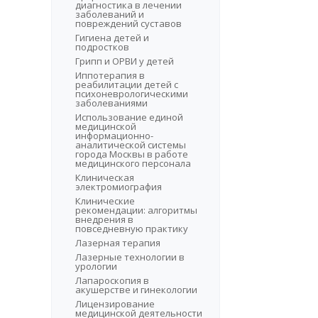
диагностика в лечении
заболеваний и
повреждений суставов
Гигиена детей и
подростков
Грипп и ОРВИ у детей
Иппотерапия в
реабилитации детей с
психоневрологическими
заболеваниями
Использование единой
медицинской
информационно-
аналитической системы
города Москвы в работе
медицинского персонала
Клиническая
электромиография
Клинические
рекомендации: алгоритмы
внедрения в
повседневную практику
Лазерная терапия
Лазерные технологии в
урологии
Лапароскопия в
акушерстве и гинекологии
Лицензирование
медицинской деятельности