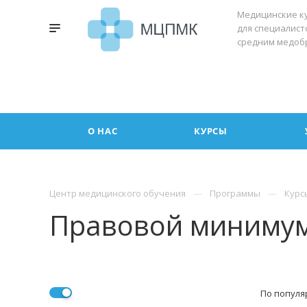
Медицинские к
для специалист
средним медоб
О НАС
КУРСЫ
Центр медицинского обучения
Программы
Курс
Правовой минимум
По популя