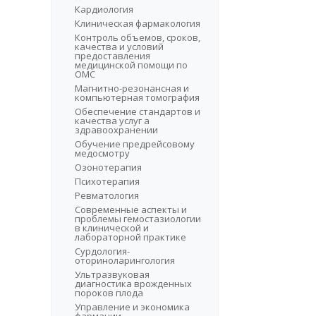
Кардиология
Клиническая фармакология
Контроль объемов, сроков,
качества и условий
предоставления
медицинской помощи по
ОМС
Магнитно-резонансная и
компьютерная томография
Обеспечение стандартов и
качества услуг а
здравоохранении
Обучение предрейсовому
медосмотру
Озонотерапия
Психотерапия
Ревматология
Современные аспекты и
проблемы гемостазиологии
в клинической и
лабораторной практике
Сурдология-
оториноларингология
Ультразвуковая
диагностика врожденных
пороков плода
Управление и экономика