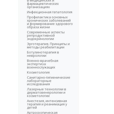
в медицинских и
фармацевтических
организациях
Инфекционная гепатология
Профилактика основных
хронических заболеваний
и формирование здорового
образа жизни
Современные аспекты
репродуктивной
эндокринологии
Эрготерапия. Принципы и
методы реабилитации
Ботулинотерапия в
неврологии
Военно-врачебная
экспертиза
военнослужащих
Косметология
Санитарно-гигиенические
лабораторные
исследования
Лазерные технологии в
дерматовенерологии и
косметологии
Анестезия, интенсивная
терапия и реанимация у
детей
Артроскопическая