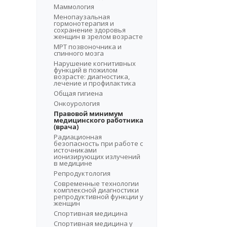
Маммология
Менопаузальная
гормонотерапия и
сохранение здоровья
женщин в зрелом возрасте
МРТ позвоночника и
спинного мозга
Нарушение когнитивных
функций в пожилом
возрасте: диагностика,
лечение и профилактика
Общая гигиена
Онкоурология
Правовой минимум
медицинского работника
(врача)
Радиационная
безопасность при работе с
источниками
ионизирующих излучений
в медицине
Репродуктология
Современные технологии
комплексной диагностики
репродуктивной функции у
женщин
Спортивная медицина
Спортивная медицина у