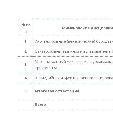
№ п/
Наименование дисциплин
п
1
Аногенитальные (венерические) бородавк
2
Бактериальный вагиноз и вульвовагинит.
Урогенитальный микоплазмоз, уреаплазмо
3
трихомониаз
4
Хламидийная инфекция. ВИЧ-ассоцииров
5
Итоговая аттестация
Всего