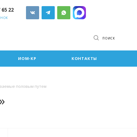
7 65 22
ОНОК
ПОИСК
ИОМ-КР
КОНТАКТЫ
аваемые половым путем
»