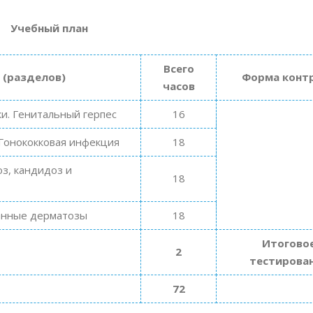
Учебный план
Всего
 (разделов)
Форма конт
часов
и. Генитальный герпес
16
 Гонококковая инфекция
18
з, кандидоз и
18
анные дерматозы
18
Итогово
2
тестирова
72