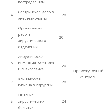
пострадавшим
Сестринское дело в
4
20
анестезиологии
Организации
работы
5
20
хирургического
отделения
Хирургическая
6
инфекция. Асептика
20
и антисептика
Промежуточный
контроль
Клиническая
7
20
гигиена в хирургии
Питание
8
хирургических
24
больных