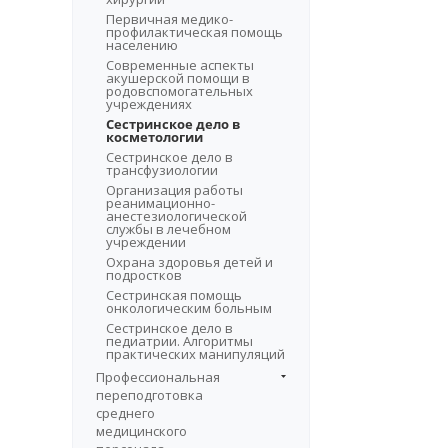
Первичная медико-
профилактическая помощь
населению
Современные аспекты
акушерской помощи в
родовспомогательных
учреждениях
Сестринское дело в
косметологии
Сестринское дело в
трансфузиологии
Организация работы
реанимационно-
анестезиологической
службы в лечебном
учреждении
Охрана здоровья детей и
подростков
Сестринская помощь
онкологическим больным
Сестринское дело в
педиатрии. Алгоритмы
практических манипуляций
Профессиональная
переподготовка
среднего
медицинского