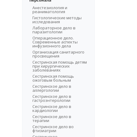
персонала
Анестезиология и
реаниматология
Гистологические методы
исследования
Лабораторное дело в
паразитологии
Операционное дело.
Современные аспекты
инфузионного дела
Организация санитарного
просвещения
Сестринская помощь детям
при хирургических
заболеваниях
Сестринская помощь
ожоговым больным
Сестринское дело в
аллергологии
Сестринское дело в
гастроэнтерологии
Сестринское дело в
кардиологии
Сестринское дело в
терапии
Сестринское дело во
фтизиатрии
Сестринское