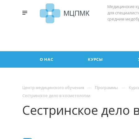
Медицинские к
для специалист
средним медоб
О НАС
КУРСЫ
Центр медицинского обучения
Программы
Курс
Сестринское дело в косметологии
Сестринское дело 