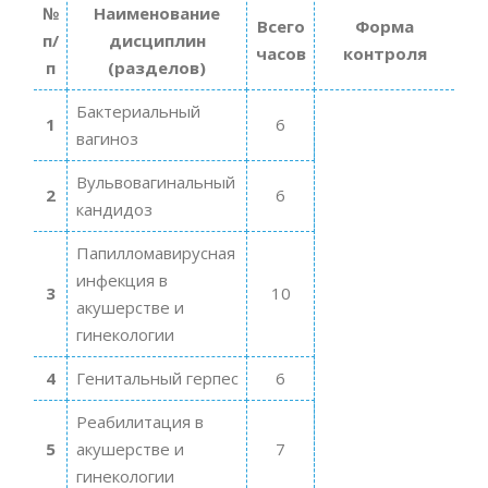
№
Наименование
Всего
Форма
п/
дисциплин
часов
контроля
п
(разделов)
Бактериальный
1
6
вагиноз
Вульвовагинальный
2
6
кандидоз
Папилломавирусная
инфекция в
3
10
акушерстве и
гинекологии
4
Генитальный герпес
6
Реабилитация в
5
акушерстве и
7
гинекологии