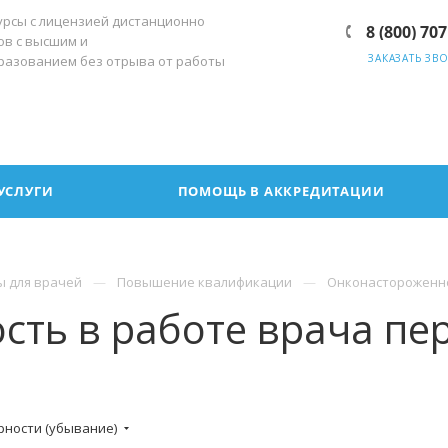
урсы с лицензией дистанционно
8 (800) 707
ов с высшим и
ЗАКАЗАТЬ ЗВ
разованием без отрыва от работы
УСЛУГИ
ПОМОЩЬ В АККРЕДИТАЦИИ
ы для врачей
Повышение квалификации
Онконастороженно
ть в работе врача пе
рности (убывание)