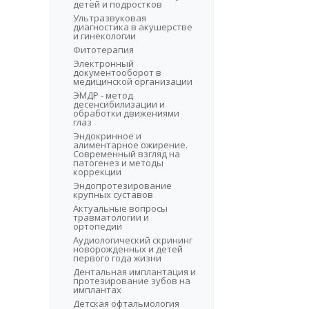
детей и подростков
Ультразвуковая
диагностика в акушерстве
и гинекологии
Фитотерапия
Электронный
документооборот в
медицинской организации
ЭМДР - метод
десенсибилизации и
обработки движениями
глаз
Эндокринное и
алиментарное ожирение.
Современный взгляд на
патогенез и методы
коррекции
Эндопротезирование
крупных суставов
Актуальные вопросы
травматологии и
ортопедии
Аудиологический скрининг
новорожденных и детей
первого года жизни
Дентальная имплантация и
протезирование зубов на
имплантах
Детская офтальмология