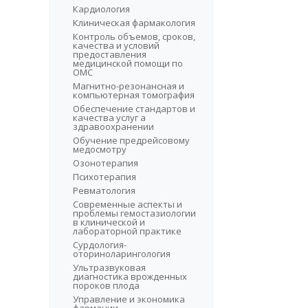
Кардиология
Клиническая фармакология
Контроль объемов, сроков,
качества и условий
предоставления
медицинской помощи по
ОМС
Магнитно-резонансная и
компьютерная томография
Обеспечение стандартов и
качества услуг а
здравоохранении
Обучение предрейсовому
медосмотру
Озонотерапия
Психотерапия
Ревматология
Современные аспекты и
проблемы гемостазиологии
в клинической и
лабораторной практике
Сурдология-
оториноларингология
Ультразвуковая
диагностика врожденных
пороков плода
Управление и экономика