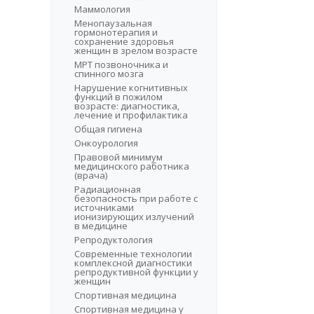
Маммология
Менопаузальная
гормонотерапия и
сохранение здоровья
женщин в зрелом возрасте
МРТ позвоночника и
спинного мозга
Нарушение когнитивных
функций в пожилом
возрасте: диагностика,
лечение и профилактика
Общая гигиена
Онкоурология
Правовой минимум
медицинского работника
(врача)
Радиационная
безопасность при работе с
источниками
ионизирующих излучений
в медицине
Репродуктология
Современные технологии
комплексной диагностики
репродуктивной функции у
женщин
Спортивная медицина
Спортивная медицина у