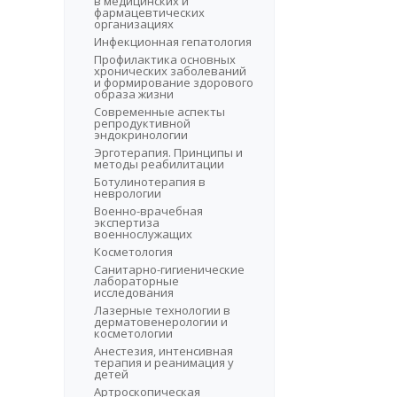
в медицинских и
фармацевтических
организациях
Инфекционная гепатология
Профилактика основных
хронических заболеваний
и формирование здорового
образа жизни
Современные аспекты
репродуктивной
эндокринологии
Эрготерапия. Принципы и
методы реабилитации
Ботулинотерапия в
неврологии
Военно-врачебная
экспертиза
военнослужащих
Косметология
Санитарно-гигиенические
лабораторные
исследования
Лазерные технологии в
дерматовенерологии и
косметологии
Анестезия, интенсивная
терапия и реанимация у
детей
Артроскопическая