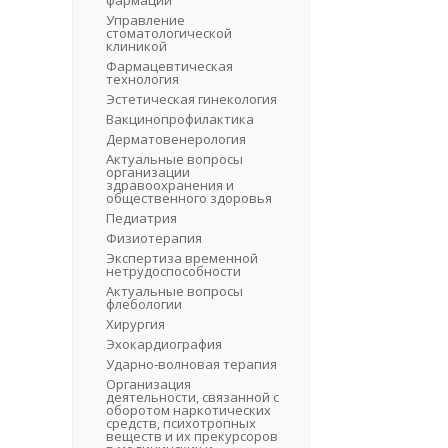
фармации
Управление
стоматологической
клиникой
Фармацевтическая
технология
Эстетическая гинекология
Вакцинопрофилактика
Дерматовенерология
Актуальные вопросы
организации
здравоохранения и
общественного здоровья
Педиатрия
Физиотерапия
Экспертиза временной
нетрудоспособности
Актуальные вопросы
флебологии
Хирургия
Эхокардиография
Ударно-волновая терапия
Организация
деятельности, связанной с
оборотом наркотических
средств, психотропных
веществ и их прекурсоров