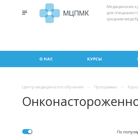
Медицинские к
для специалист
средним медоб
О НАС
КУРСЫ
Центр медицинского обучения
Программы
Курс
Онконастороженнос
По популя