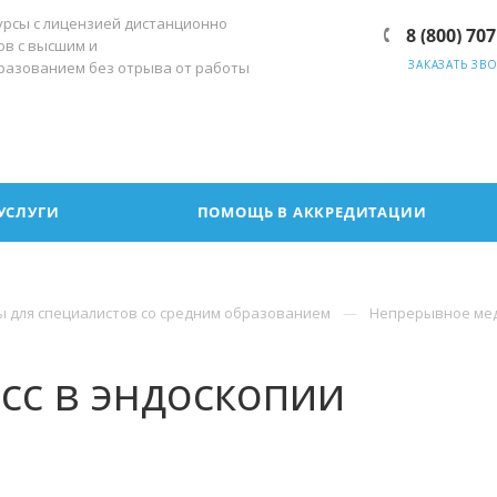
урсы с лицензией дистанционно
8 (800) 707
ов с высшим и
ЗАКАЗАТЬ ЗВ
разованием без отрыва от работы
УСЛУГИ
ПОМОЩЬ В АККРЕДИТАЦИИ
ы для специалистов со средним образованием
Непрерывное мед
сс в эндоскопии