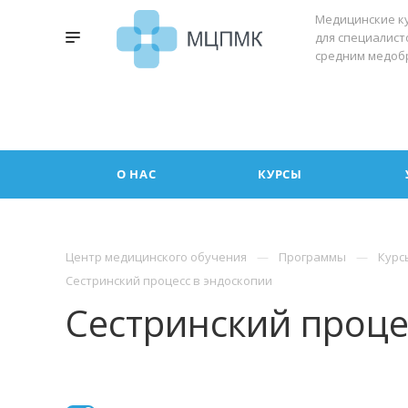
Медицинские к
для специалист
средним медоб
О НАС
КУРСЫ
Центр медицинского обучения
Программы
Курс
Сестринский процесс в эндоскопии
Сестринский проце