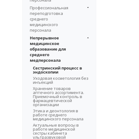
персонала
Профессиональная
переподготовка
среднего
медицинского
персонала
Непрерывное
медицинское
образование для
среднего
медперсонала
Сестринский процесс в
эндоскопии
Уходовая косметология без
инъекций
Хранение товаров
аптечного ассортимента.
Приемочный контроль в
фармацевтической
организации
Этика и деонтология в
работе среднего
медицинского персонала
Актуальные вопросы в
работе медицинской
сестры кабинета
ультразвуковой