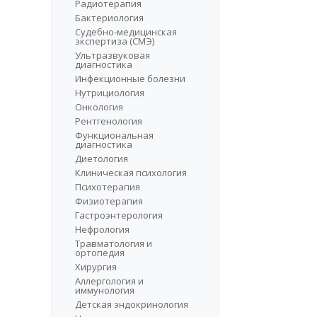
Радиотерапия
Бактериология
Судебно-медицинская
экспертиза (СМЭ)
Ультразвуковая
диагностика
Инфекционные болезни
Нутрициология
Онкология
Рентгенология
Функциональная
диагностика
Диетология
Клиническая психология
Психотерапия
Физиотерапия
Гастроэнтерология
Нефрология
Травматология и
ортопедия
Хирургия
Аллергология и
иммунология
Детская эндокринология