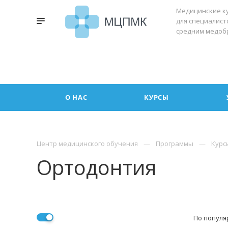
Медицинские к
для специалист
средним медоб
О НАС
КУРСЫ
Центр медицинского обучения
Программы
Курс
Ортодонтия
По популя