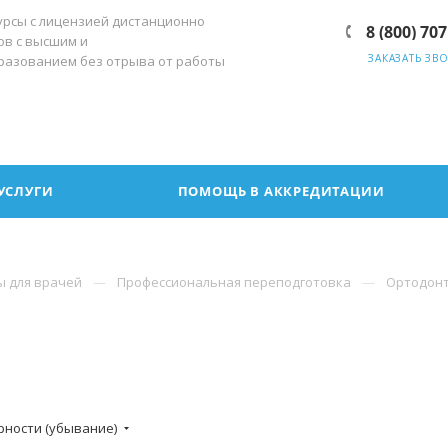
урсы с лицензией дистанционно
8 (800) 707
ов с высшим и
ЗАКАЗАТЬ ЗВ
разованием без отрыва от работы
УСЛУГИ
ПОМОЩЬ В АККРЕДИТАЦИИ
ы для врачей
Профессиональная переподготовка
Ортодон
рности (убывание)