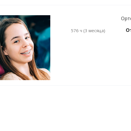
Орто
От
576 ч (3 месяца)