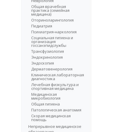
Неврология
Общая врачебная
практика (семейная
медицина)
Оториноларингология
Педиатрия
Психиатрия-наркология
Социальная гигиена и
организация
госсанэпидслужбы
Трансфузиология
Эндокринология
Эндоскопия
Дерматовенерология
Клиническая лабораторная
диагностика
Лечебная физкультура и
спортивная медицина
Медицинская
микробиология
Общая гигиена
Патологическая анатомия
Скорая медицинская
помощь
Непрерывное медицинское
образование