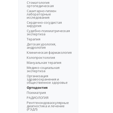
Стоматология
ортопедическая
Санитарно-гигиен
лабораторные
исследования
Сердечно-сосудистая
хирургия
Судебно-психиатрическая
экспертиза
Терапия
Детская урология,
андрология
Клиническая фармакология
Колопроктология
Мануальная терапия
Медико-социальная
экспертиза
Организация
здравоохранения и
общественное здоровье
Ортодонтия
Психиатрия
РАДИОЛОГИЯ
Рентгенэндоваскулярные
диагностика и лечение
(РЭДЛ)