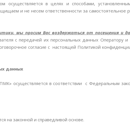
ром осуществляется в целях и способами, установленн
ащищаем и не несем ответственности за самостоятельное 
литики, мы просим Вас воздержаться от посещения и д
вателя с передачей их персональных данных Оператору и
зоговорочное согласие с настоящей Политикой конфиденци
ых данных
ПМК» осуществляется в соответствии с Федеральным зак
ся на законной и справедливой основе.