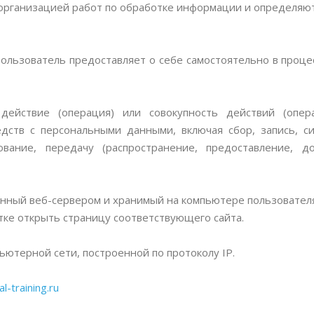
рганизацией работ по обработке информации и определяют
ользователь предоставляет о себе самостоятельно в проц
йствие (операция) или совокупность действий (опера
дств с персональными данными, включая сбор, запись, с
ование, передачу (распространение, предоставление, до
ный веб-сервером и хранимый на компьютере пользователя,
тке открыть страницу соответствующего сайта.
ьютерной сети, построенной по протоколу IP.
l-training.ru