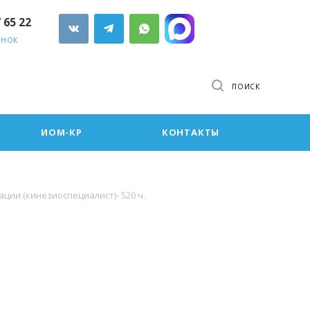
7 65 22
ОНОК
ПОИСК
ИОМ-КР
КОНТАКТЫ
ции (кинезиоспециалист)- 520 ч.
и