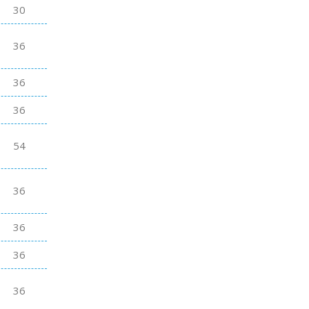
30
36
36
36
54
36
36
36
36