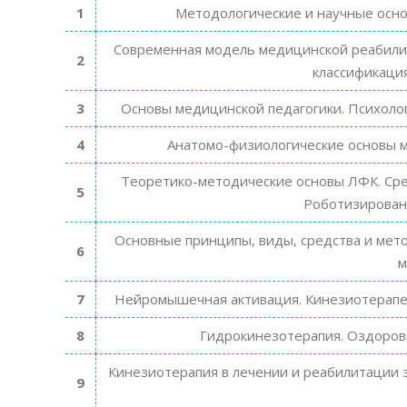
1
Методологические и научные осн
Современная модель медицинской реабили
2
классификаци
3
Основы медицинской педагогики. Психолог
4
Анатомо-физиологические основы 
Теоретико-методические основы ЛФК. Сре
5
Роботизирован
Основные принципы, виды, средства и мет
6
м
7
Нейромышечная активация. Кинезиотерапев
8
Гидрокинезотерапия. Оздоров
Кинезиотерапия в лечении и реабилитации 
9