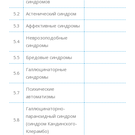
синдромов
5.2
Астенический синдром
5.3
Аффективные синдромы
Неврозоподобные
5.4
синдромы
5.5
Бредовые синдромы
Галлюцинаторные
5.6
синдромы
Психические
5.7
автоматизмы
Галлюцинаторно-
параноидный синдром
5.8
(синдром Кандинского-
Клерамбо)