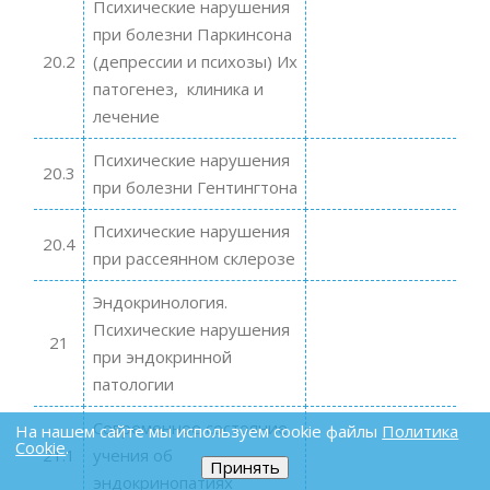
Психические нарушения
при болезни Паркинсона
20.2
(депрессии и психозы) Их
патогенез, клиника и
лечение
Психические нарушения
20.3
при болезни Гентингтона
Психические нарушения
20.4
при рассеянном склерозе
Эндокринология.
Психические нарушения
21
при эндокринной
патологии
Современное состояние
На нашем сайте мы используем cookie файлы
Политика
Cookie
.
21.1
учения об
Принять
эндокринопатиях