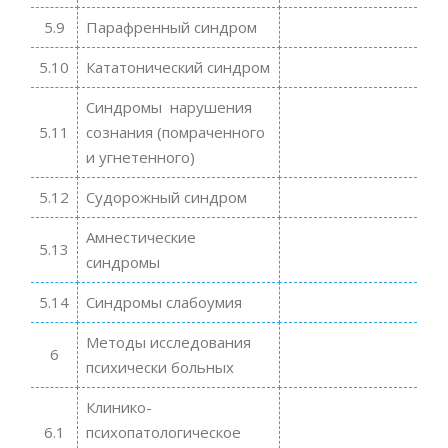
5.9
Парафренный синдром
5.10
Кататонический синдром
Синдромы нарушения
5.11
сознания (помраченного
и угнетенного)
5.12
Судорожный синдром
Амнестические
5.13
синдромы
5.14
Синдромы слабоумия
Методы исследования
6
психически больных
Клинико-
6.1
психопатологическое