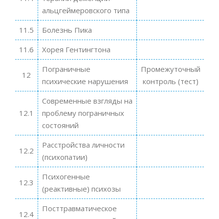
альцгеймеровского типа
11.5
Болезнь Пика
11.6
Хорея Гентингтона
Пограничные
Промежуточный
12
психические нарушения
контроль (тест)
Современные взгляды на
12.1
проблему пограничных
состояний
Расстройства личности
12.2
(психопатии)
Психогенные
12.3
(реактивные) психозы
Посттравматическое
12.4