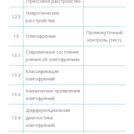
стрессовое расстройство
Невротические
12.5
расстройства
Промежуточный
13
Олигофрении
контроль (тест)
Современное состояние
13.1
учения об олигофрениях
Классификация
13.2
олигофрений
Клинические проявления
13.3
олигофрений
Дифференциальная
13.4
диагностика
олигофрений