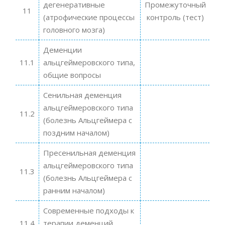
дегенеративные
Промежуточный
11
(атрофические процессы
контроль (тест)
головного мозга)
Деменции
11.1
альцгеймеровского типа,
общие вопросы
Сенильная деменция
альцгеймеровского типа
11.2
(болезнь Альцгеймера с
поздним началом)
Пресенильная деменция
альцгеймеровского типа
11.3
(болезнь Альцгеймера с
ранним началом)
Современные подходы к
11.4
терапии деменций