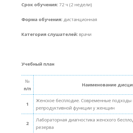
Срок обучения:
72 ч (2 недели)
Форма обучения:
дистанционная
Категория слушателей:
врачи
Учебный план
№
Наименование дисци
п/п
Женское бесплодие. Современные подходы к
1
репродуктивной функции у женщин
Лабораторная диагностика женского беспло
2
резерва