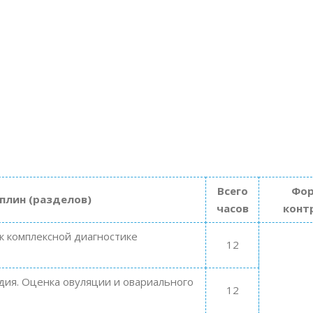
Всего
Фо
плин (разделов)
часов
конт
 комплексной диагностике
12
дия. Оценка овуляции и овариального
12