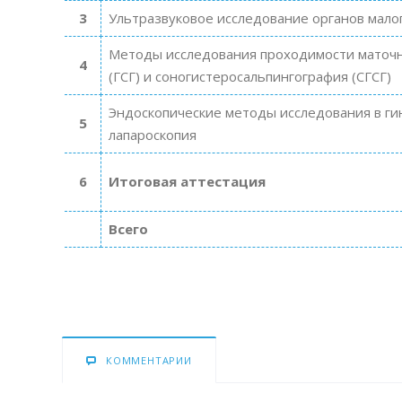
3
Ультразвуковое исследование органов малог
Методы исследования проходимости маточн
4
(ГСГ) и соногистеросальпингография (СГСГ)
Эндоскопические методы исследования в гин
5
лапароскопия
6
Итоговая аттестация
Всего
КОММЕНТАРИИ