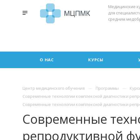
Медицинские к
для специалист
средним медоб
О НАС
КУРСЫ
Центр медицинского обучения
Программы
Курс
Современные технологии комплексной диагностики репр
Современные технологии комплексной диагностики репро
Современные техн
репродуктивной фу