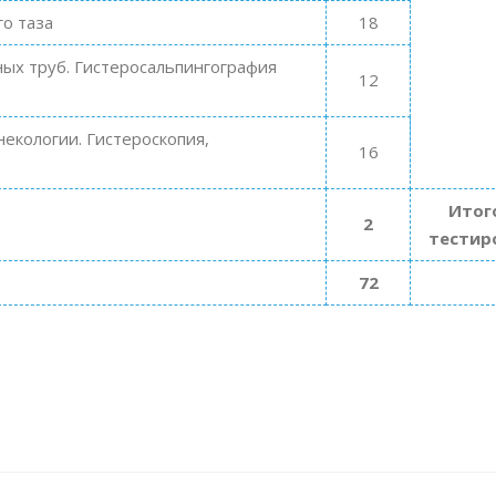
о таза
18
ых труб. Гистеросальпингография
12
екологии. Гистероскопия,
16
Итог
2
тестир
72