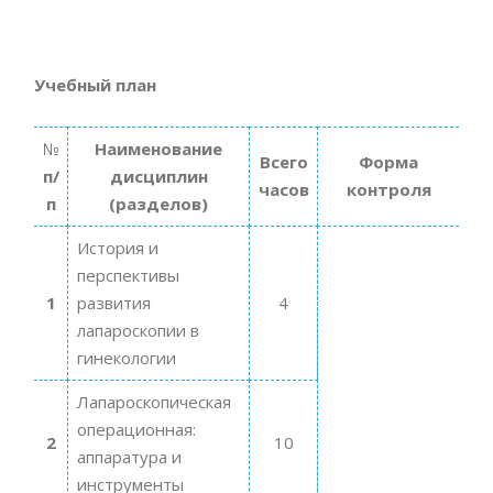
Учебный план
№
Наименование
Всего
Форма
п/
дисциплин
часов
контроля
п
(разделов)
История и
перспективы
1
развития
4
лапароскопии в
гинекологии
Лапароскопическая
операционная:
2
10
аппаратура и
инструменты