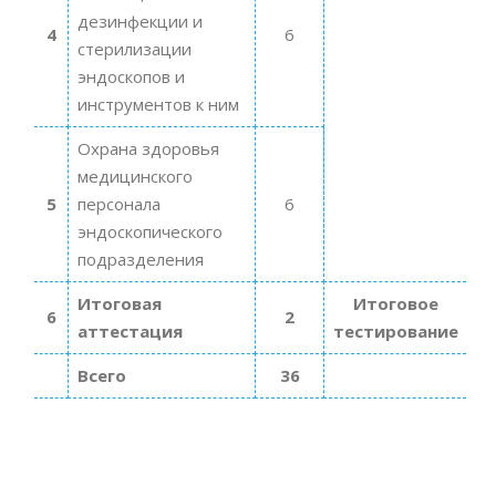
дезинфекции и
4
6
стерилизации
эндоскопов и
инструментов к ним
Охрана здоровья
медицинского
5
персонала
6
эндоскопического
подразделения
Итоговая
Итоговое
6
2
аттестация
тестирование
Всего
36