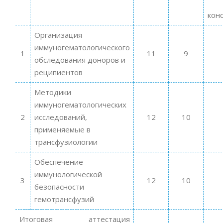
кон
Организация
иммуногематологического
1
11
9
обследования доноров и
реципиентов
Методики
иммуногематологических
2
исследований,
12
10
применяемые в
трансфузиологии
Обеспечение
иммунологической
3
12
10
безопасности
гемотрансфузий
Итоговая аттестация