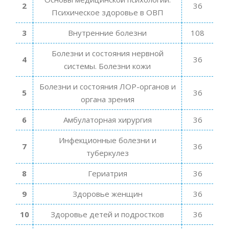
2
36
Психическое здоровье в ОВП
3
Внутренние болезни
108
Болезни и состояния нервной
4
36
системы. Болезни кожи
Болезни и состояния ЛОР-органов и
5
36
органа зрения
6
Амбулаторная хирургия
36
Инфекционные болезни и
7
36
туберкулез
8
Гериатрия
36
9
Здоровье женщин
36
10
Здоровье детей и подростков
36