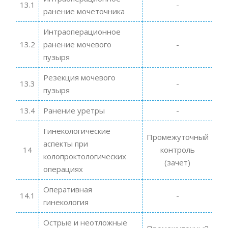
13.1
-
ранение мочеточника
Интраоперационное
13.2
ранение мочевого
-
пузыря
Резекция мочевого
13.3
-
пузыря
13.4
Ранение уретры
-
Гинекологические
Промежуточный
аспекты при
14
контроль
колопроктологических
(зачет)
операциях
Оперативная
14.1
-
гинекология
Острые и неотложные