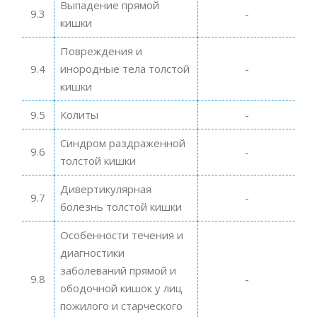
Выпадение прямой
9.3
-
кишки
Повреждения и
9.4
инородные тела толстой
-
кишки
9.5
Колиты
-
Синдром раздраженной
9.6
-
толстой кишки
Дивертикулярная
9.7
-
болезнь толстой кишки
Особенности течения и
диагностики
заболеваний прямой и
9.8
-
ободочной кишок у лиц
пожилого и старческого