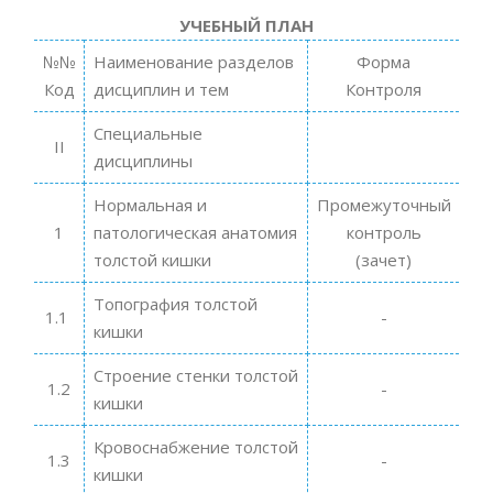
УЧЕБНЫЙ ПЛАН
№№
Наименование разделов
Форма
Код
дисциплин и тем
Контроля
Специальные
II
дисциплины
Нормальная и
Промежуточный
1
патологическая анатомия
контроль
толстой кишки
(зачет)
Топография толстой
1.1
-
кишки
Строение стенки толстой
1.2
-
кишки
Кровоснабжение толстой
1.3
-
кишки