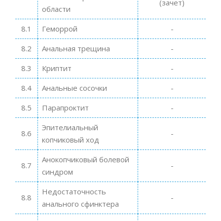
(зачет)
области
8.1
Геморрой
-
8.2
Анальная трещина
-
8.3
Криптит
-
8.4
Анальные сосочки
-
8.5
Парапроктит
-
Эпителиальный
8.6
-
копчиковый ход
Анокопчиковый болевой
8.7
-
синдром
Недостаточность
8.8
-
анального сфинктера