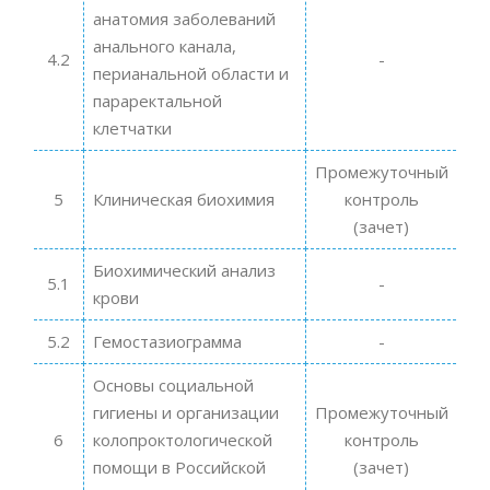
анатомия заболеваний
анального канала,
4.2
-
перианальной области и
параректальной
клетчатки
Промежуточный
5
Клиническая биохимия
контроль
(зачет)
Биохимический анализ
5.1
-
крови
5.2
Гемостазиограмма
-
Основы социальной
гигиены и организации
Промежуточный
6
колопроктологической
контроль
помощи в Российской
(зачет)