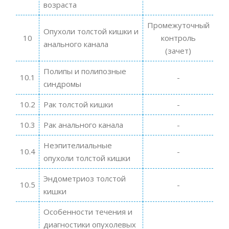
возраста
Промежуточный
Опухоли толстой кишки и
10
контроль
анального канала
(зачет)
Полипы и полипозные
10.1
-
синдромы
10.2
Рак толстой кишки
-
10.3
Рак анального канала
-
Неэпителиальные
10.4
-
опухоли толстой кишки
Эндометриоз толстой
10.5
-
кишки
Особенности течения и
диагностики опухолевых