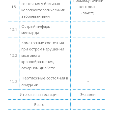
Промежуточный
состояния у больных
15
контроль
колопроктологическими
(зачет)
заболеваниями
Острый инфаркт
15.1
-
миокарда
Коматозные состояния
при остром нарушении
15.2
мозгового
-
кровообращения,
сахарном диабете
Неотложные состояния в
15.3
-
хирургии
Итоговая аттестация
Экзамен
Всего