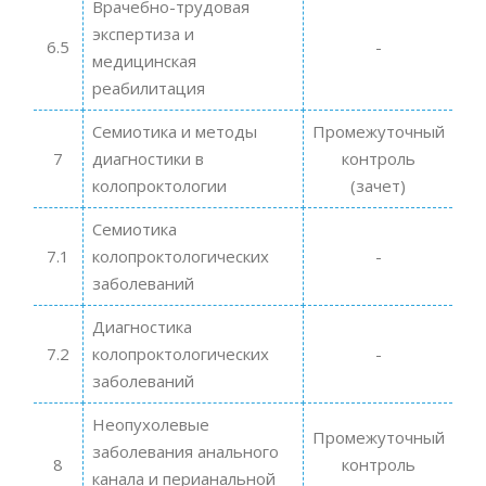
Врачебно-трудовая
экспертиза и
6.5
-
медицинская
реабилитация
Семиотика и методы
Промежуточный
7
диагностики в
контроль
колопроктологии
(зачет)
Семиотика
7.1
колопроктологических
-
заболеваний
Диагностика
7.2
колопроктологических
-
заболеваний
Неопухолевые
Промежуточный
заболевания анального
8
контроль
канала и перианальной