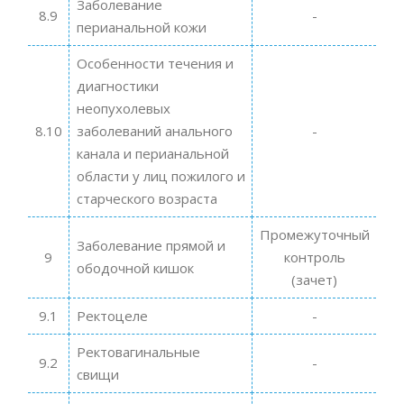
Заболевание
8.9
-
перианальной кожи
Особенности течения и
диагностики
неопухолевых
8.10
заболеваний анального
-
канала и перианальной
области у лиц пожилого и
старческого возраста
Промежуточный
Заболевание прямой и
9
контроль
ободочной кишок
(зачет)
9.1
Ректоцеле
-
Ректовагинальные
9.2
-
свищи