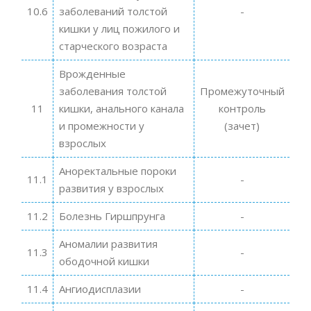
10.6
заболеваний толстой
-
кишки у лиц пожилого и
старческого возраста
Врожденные
заболевания толстой
Промежуточный
11
кишки, анального канала
контроль
и промежности у
(зачет)
взрослых
Аноректальные пороки
11.1
-
развития у взрослых
11.2
Болезнь Гиршпрунга
-
Аномалии развития
11.3
-
ободочной кишки
11.4
Ангиодисплазии
-