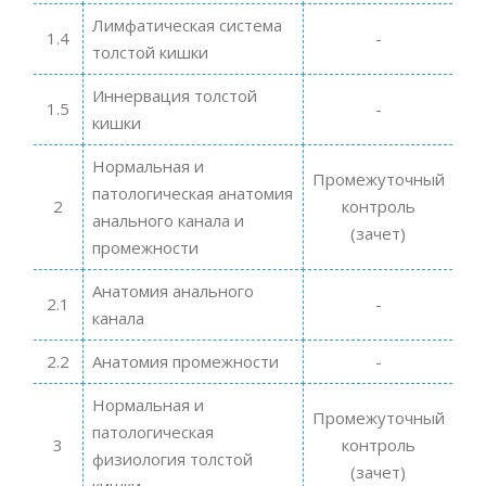
Лимфатическая система
1.4
-
толстой кишки
Иннервация толстой
1.5
-
кишки
Нормальная и
Промежуточный
патологическая анатомия
2
контроль
анального канала и
(зачет)
промежности
Анатомия анального
2.1
-
канала
2.2
Анатомия промежности
-
Нормальная и
Промежуточный
патологическая
3
контроль
физиология толстой
(зачет)