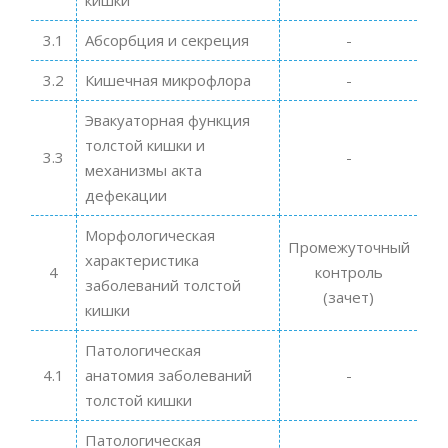
кишки
3.1
Абсорбция и секреция
-
3.2
Кишечная микрофлора
-
Эвакуаторная функция
толстой кишки и
3.3
-
механизмы акта
дефекации
Морфологическая
Промежуточный
характеристика
4
контроль
заболеваний толстой
(зачет)
кишки
Патологическая
4.1
анатомия заболеваний
-
толстой кишки
Патологическая