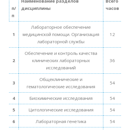
Наименование разделов
Всего
п/
дисциплины
часов
п
Лабораторное обеспечение
1
медицинской помощи. Организация
12
лабораторной службы
Обеспечение и контроль качества
2
клинических лабораторных
36
исследований
Общеклинические и
3
54
гематологические исследования
4
Биохимические исследования
54
5
Цитологические исследования
54
6
Лабораторная генетика
54