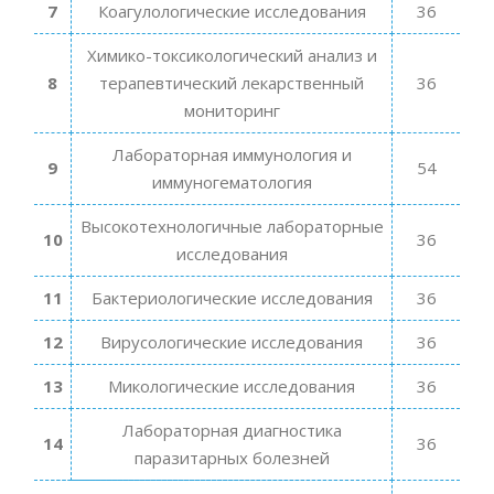
7
Коагулологические исследования
36
Химико-токсикологический анализ и
8
терапевтический лекарственный
36
мониторинг
Лабораторная иммунология и
9
54
иммуногематология
Высокотехнологичные лабораторные
10
36
исследования
11
Бактериологические исследования
36
12
Вирусологические исследования
36
13
Микологические исследования
36
Лабораторная диагностика
14
36
паразитарных болезней