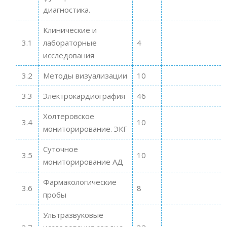
диагностика.
Клинические и
3.1
лабораторные
4
исследования
3.2
Методы визуализации
10
3.3
Электрокардиография
46
Холтеровское
3.4
10
мониторирование. ЭКГ
Суточное
3.5
10
мониторирование АД
Фармакологические
3.6
8
пробы
Ультразвуковые