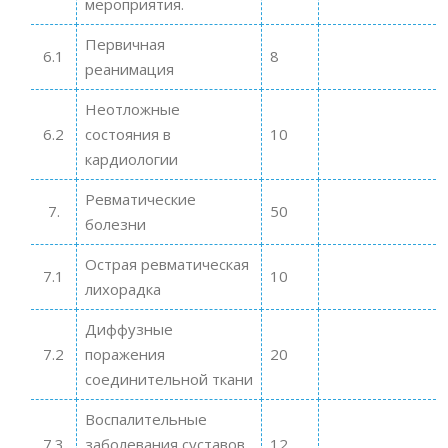
мероприятия.
Первичная
6.1
8
реанимация
Неотложные
6.2
состояния в
10
кардиологии
Ревматические
7.
50
болезни
Острая ревматическая
7.1
10
лихорадка
Диффузные
7.2
поражения
20
соединительной ткани
Воспалительные
7.3
заболевания суставов
12