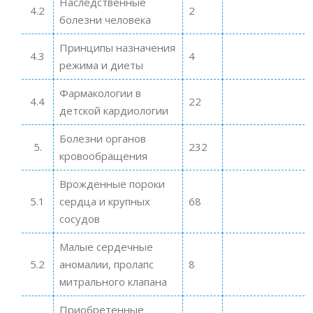
Наследственные
4.2
2
болезни человека
Принципы назначения
4.3
4
режима и диеты
Фармакологии в
4.4
22
детской кардиологии
Болезни органов
5.
232
кровообращения
Врожденные пороки
5.1
сердца и крупных
68
сосудов
Малые сердечные
5.2
аномалии, пролапс
8
митрального клапана
Приобретенные