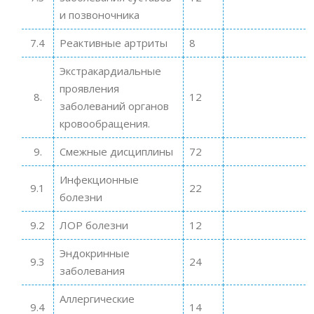
и позвоночника
7.4
Реактивные артриты
8
Экстракардиальные
проявления
8.
12
заболеваний органов
кровообращения.
9.
Смежные дисциплины
72
Инфекционные
9.1
22
болезни
9.2
ЛОР болезни
12
Эндокринные
9.3
24
заболевания
Аллергические
9.4
14