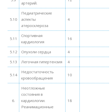
артерий.
Педиатрические
5.10
аспекты
4
атеросклероза
Спортивная
5.11
16
кардиология
5.12
Опухоли сердца
4
5.13
Легочная гипертензия
4
Недостаточность
5.14
10
кровообращения
Неотложные
состояния в
6.
кардиологии.
18
Реанимационные