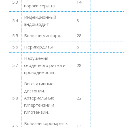
5.3
14
пороки сердца
Инфекционный
5.4
8
эндокардит
5.5
Болезни миокарда
28
5.6
Перикардиты
6
Нарушения
5.7
сердечного ритма и
28
проводимости
Вегетативные
дистонии.
5.8
Артериальные
22
гипертензии и
гипотензии.
Болезни коронарных
5.9
12