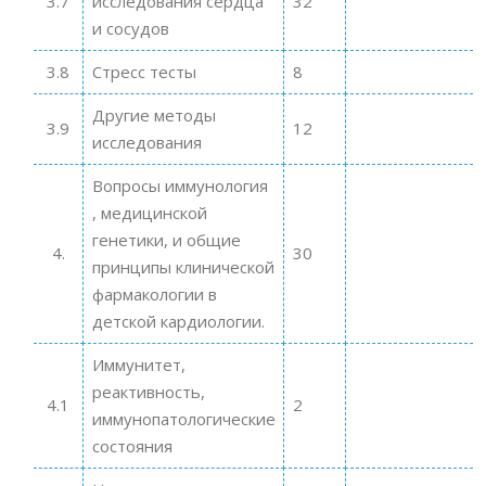
3.7
исследования сердца
32
и сосудов
3.8
Стресс тесты
8
Другие методы
3.9
12
исследования
Вопросы иммунология
, медицинской
генетики, и общие
4.
30
принципы клинической
фармакологии в
детской кардиологии.
Иммунитет,
реактивность,
4.1
2
иммунопатологические
состояния