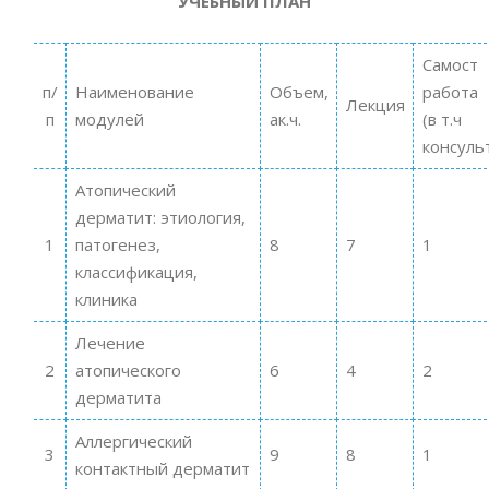
УЧЕБНЫЙ ПЛАН
Самост
п/
Наименование
Объем,
работа
Лекция
п
модулей
ак.ч.
(в т.ч
консуль
Атопический
дерматит: этиология,
1
патогенез,
8
7
1
классификация,
клиника
Лечение
2
атопического
6
4
2
дерматита
Аллергический
3
9
8
1
контактный дерматит