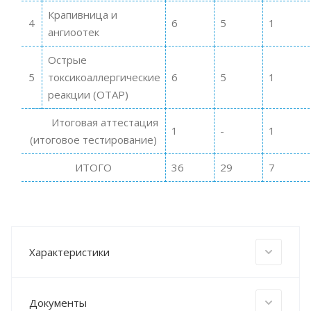
Крапивница и
4
6
5
1
ангиоотек
Острые
5
токсикоаллергические
6
5
1
реакции (ОТАР)
Итоговая аттестация
1
-
1
(итоговое тестирование)
ИТОГО
36
29
7
Характеристики
Документы