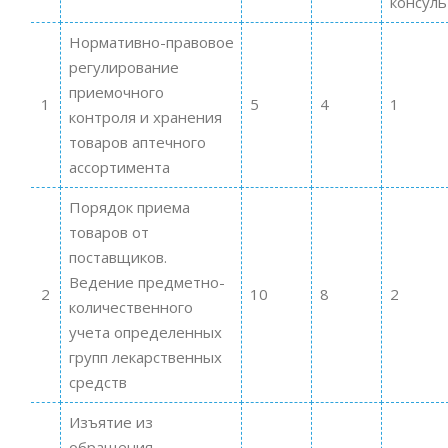
консуль
Нормативно-правовое
регулирование
приемочного
1
5
4
1
контроля и хранения
товаров аптечного
ассортимента
Порядок приема
товаров от
поставщиков.
Ведение предметно-
2
10
8
2
количественного
учета определенных
групп лекарственных
средств
Изъятие из
обращения