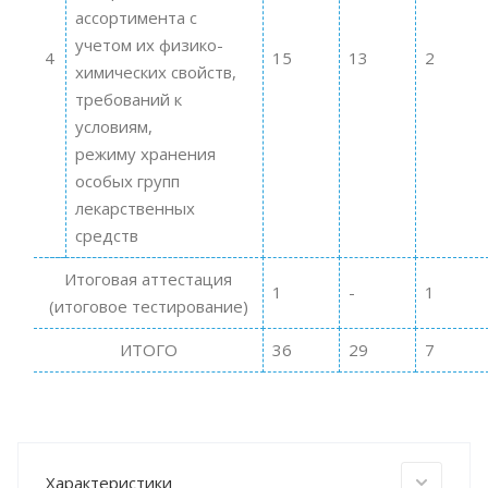
ассортимента с
учетом их физико-
4
15
13
2
химических свойств,
требований к
условиям,
режиму хранения
особых групп
лекарственных
средств
Итоговая аттестация
1
-
1
(итоговое тестирование)
ИТОГО
36
29
7
Характеристики