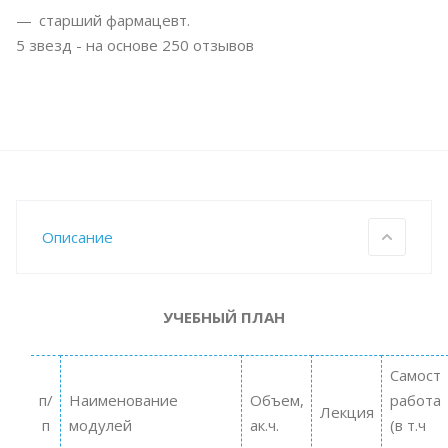
старший фармацевт.
5
звезд - на основе
250
отзывов
Описание
УЧЕБНЫЙ ПЛАН
Самост
п/
Наименование
Объем,
работа
Лекция
п
модулей
ак.ч.
(в т.ч