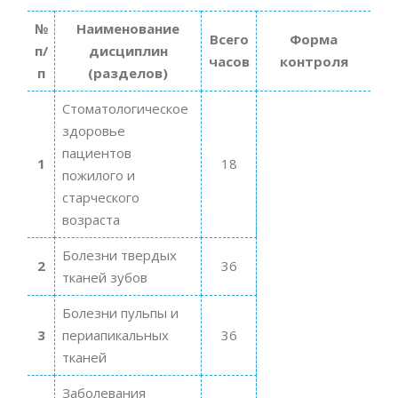
№
Наименование
Всего
Форма
п/
дисциплин
часов
контроля
п
(разделов)
Стоматологическое
здоровье
пациентов
1
18
пожилого и
старческого
возраста
Болезни твердых
2
36
тканей зубов
Болезни пульпы и
3
периапикальных
36
тканей
Заболевания