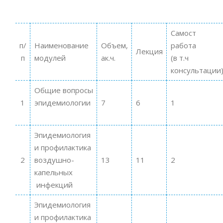
Самост
п/
Наименование
Объем,
работа
Лекция
п
модулей
ак.ч.
(в т.ч
консультации
Общие вопросы
1
эпидемиологии
7
6
1
Эпидемиология
и профилактика
2
воздушно-
13
11
2
капельных
инфекций
Эпидемиология
и профилактика