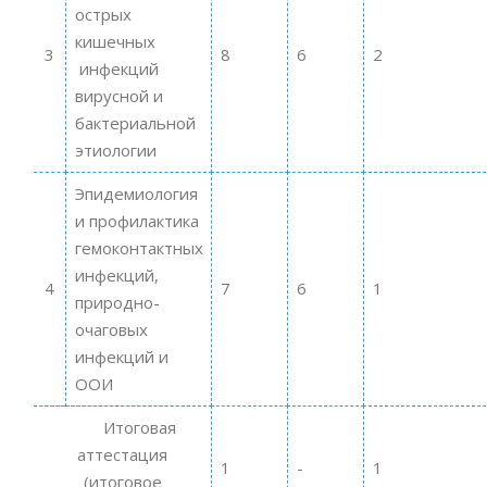
острых
кишечных
3
8
6
2
инфекций
вирусной и
бактериальной
этиологии
Эпидемиология
и профилактика
гемоконтактных
инфекций,
4
7
6
1
природно-
очаговых
инфекций и
ООИ
Итоговая
аттестация
1
-
1
(итоговое